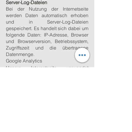
Server-Log-Dateien
Bei der Nutzung der Internetseite
werden Daten automatisch erhoben
und in Server-Log-Dateien
gespeichert. Es handelt sich dabei um
folgende Daten: IP-Adresse, Browser
und Browserversion, Betriebssystem,
Zugriffszeit und die übertragene
Datenmenge.
Google Analytics
Unsere Internetseite verwendet
Funktionen des Webanalysedienstes
Google Analytics der Google LLC,
1600 Amphitheatre Parkway, Mountain
View, CA 94043, USA, um unser
Onlineangebot zu optimieren. In
diesem Zusammenhang können Daten
in Drittländer übertragen werden.
Durch das Privacy-Shield-Abkommen,
unter welchem Google zertifiziert ist,