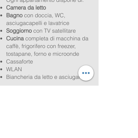
Camera da letto
Bagno
con doccia, WC,
asciugacapelli e lavatrice
Soggiorno
con TV satellitare
Cucina
completa di macchina da
caffè, frigorifero con freezer,
tostapane, forno e microonde
Cassaforte
WLAN
Biancheria da letto e asciugamani
Inoltre, in ogni appartamento
troverete una cartella con tutte le
informazioni utili sulla nostra
azienda agricola.
Per un'offerta personalizzata, non