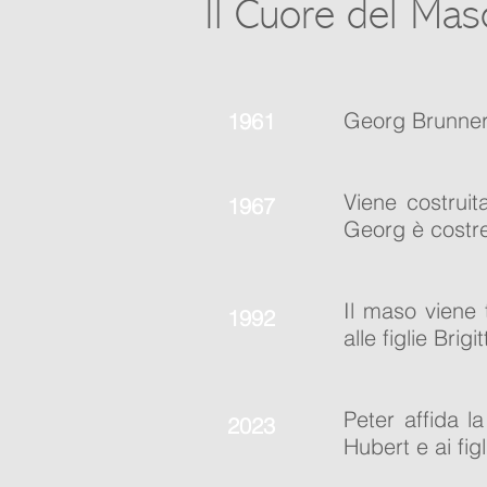
Il Cuore del Mas
Georg Brunner 
1961
Viene costruit
1967
Georg è costre
Il maso viene 
1992
alle figlie Brig
Peter affida l
2023
Hubert e ai fig